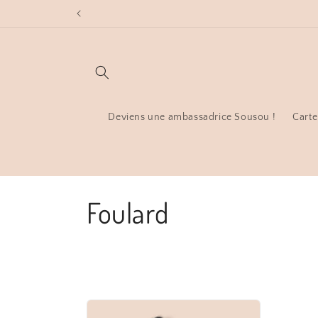
et
passer
au
contenu
Deviens une ambassadrice Sousou !
Carte
C
Foulard
o
l