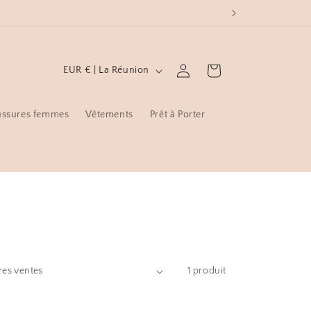
P
Connexion
Panier
EUR € | La Réunion
a
y
ssures femmes
Vêtements
Prêt à Porter
s
/
r
é
g
i
o
1 produit
n