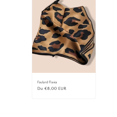
l
e
c
t
i
o
n
Foulard Flavia
Prix
Du €8,00 EUR
:
habituel