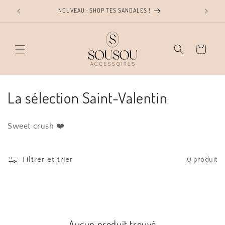
et
NOUVEAU : SHOP TES SANDALES !
LIVR
passer
au
contenu
Panier
C
La sélection Saint-Valentin
o
Sweet crush ❤️
l
l
Filtrer et trier
0 produit
e
c
t
Aucun produit trouvé