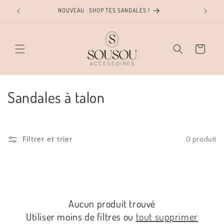
et
NOUVEAU : SHOP TES SANDALES !
LIVR
passer
au
contenu
Panier
C
Sandales à talon
o
l
Filtrer et trier
0 produit
l
e
c
Aucun produit trouvé
t
Utiliser moins de filtres ou
tout supprimer